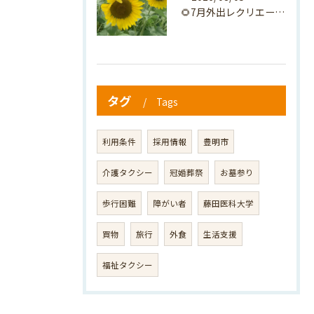
🌻7月外出レクリエーション🌻
タグ
Tags
利用条件
採用情報
豊明市
介護タクシー
冠婚葬祭
お墓参り
歩行困難
障がい者
藤田医科大学
買物
旅行
外食
生活支援
福祉タクシー