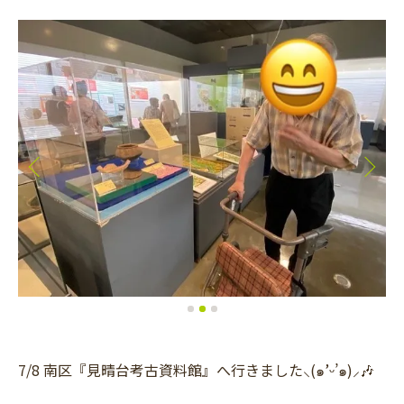
7/8 南区『見晴台考古資料館』へ行きました⸜(๑’ᵕ’๑)⸝🎶