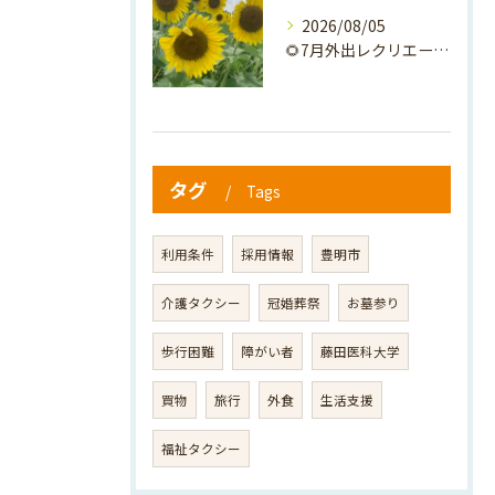
2026/08/05
🌻7月外出レクリエーション🌻
タグ
Tags
利用条件
採用情報
豊明市
介護タクシー
冠婚葬祭
お墓参り
歩行困難
障がい者
藤田医科大学
買物
旅行
外食
生活支援
福祉タクシー