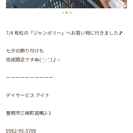
7/4 有松の『ジャンボリー』へお買い物に行きました🎵
七夕の飾り付けも
完成間近です🎋( ˘͈ ᵕ ˘͈ )♪✨
ーーーーーーーーーー
デイサービス アイナ
豊明市三崎町高鴨2-3
0562-95-5700