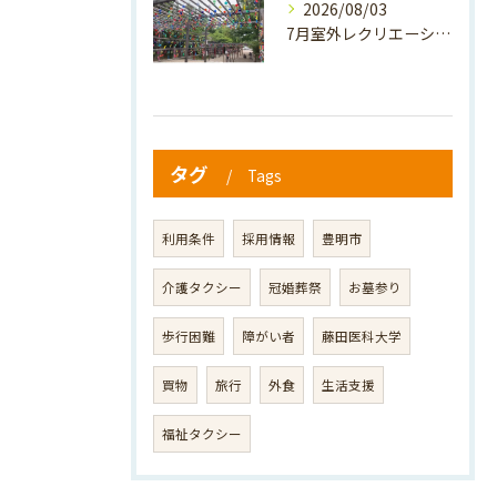
2026/08/03
7月室外レクリエーション🪷
タグ
Tags
利用条件
採用情報
豊明市
介護タクシー
冠婚葬祭
お墓参り
歩行困難
障がい者
藤田医科大学
買物
旅行
外食
生活支援
福祉タクシー