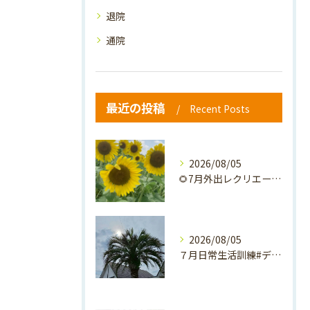
退院
通院
最近の投稿
Recent Posts
2026/08/05
🌻7月外出レクリエーション🌻
2026/08/05
７月日常生活訓練#デイサービス #介護 #通所介護事業所 #...