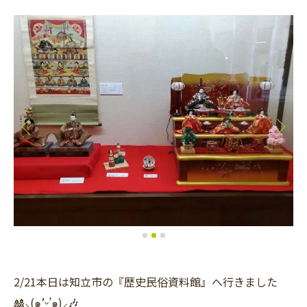
2/21本日は知立市の『歴史民俗資料館』へ行きました
🎎⸜(๑’ᵕ’๑)⸝🎶