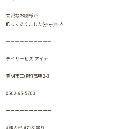
立派なお雛様が
飾ってありました(•͈⌔•͈⑅)✨🎶
ーーーーーーーーーー
デイサービス アイナ
豊明市三崎町高鴨2-3
0562-95-5700
ーーーーーーーーーー
#雛人形 #ひな祭り