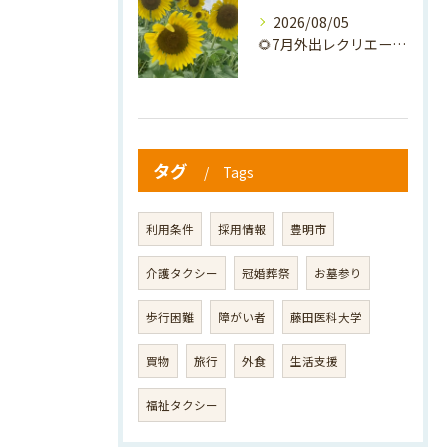
2026/08/05
🌻7月外出レクリエーション🌻
タグ
Tags
利用条件
採用情報
豊明市
介護タクシー
冠婚葬祭
お墓参り
歩行困難
障がい者
藤田医科大学
買物
旅行
外食
生活支援
福祉タクシー