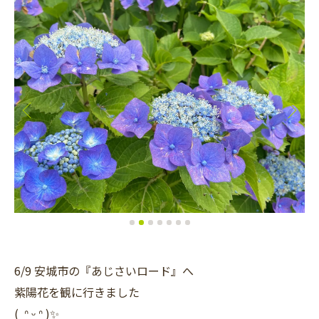
6/9 安城市の『あじさいロード』へ
紫陽花を観に行きました
( ᐢ ᵕ ᐢ )✨