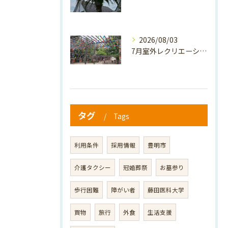
2026/08/03
7月室外レクリエーション🪷
タグ
Tags
利用条件
採用情報
豊明市
介護タクシー
冠婚葬祭
お墓参り
歩行困難
障がい者
藤田医科大学
買物
旅行
外食
生活支援