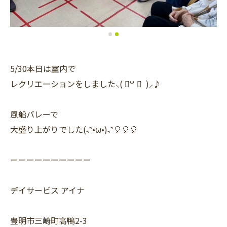
5/30本日は室内で
レクリエーションをしました⸜( ॑꒳ ॑ )⸝♪
風船バレーで
大盛り上がりでした(꜆꜄•ω•)꜆꜄🎈🎈🎈
ーーーーーーーーーー
デイサービス アイナ
豊明市三崎町高鴨2-3