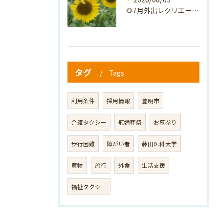
🌻7月外出レクリエーション🌻
タグ
Tags
利用条件
採用情報
豊明市
介護タクシー
冠婚葬祭
お墓参り
歩行困難
障がい者
藤田医科大学
買物
旅行
外食
生活支援
福祉タクシー