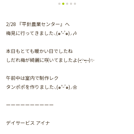
2/28 『平針農業センター』へ
梅見に行ってきました⸜(๑’ᵕ’๑)⸝🎶
本日もとても暖かい日でしたね
しだれ梅が綺麗に咲いてましたよ(•͈⌔•͈⑅)✨
午前中は室内で制作レク
タンポポを作りました⸜(๑’ᵕ’๑)⸝🌼
ーーーーーーーーーー
デイサービス アイナ