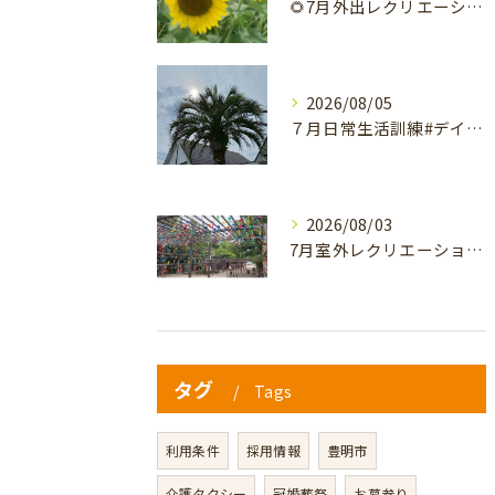
🌻7月外出レクリエーション🌻
2026/08/05
７月日常生活訓練#デイサービス #介護 #通所介護事業所 #...
2026/08/03
7月室外レクリエーション🪷
タグ
Tags
利用条件
採用情報
豊明市
介護タクシー
冠婚葬祭
お墓参り